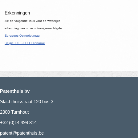
Erkenningen
Zie de volgende links voor de wettelijke
erkenning van onze octrooigemachtigde:
Europees Octrooibureau
Belgie: DIE - FOD Economie
Patenthuis bv
Slachthuisstraat 120 bus 3
2300 Turnhout
+32 (0)14 499 814
patent@patenthuis.be