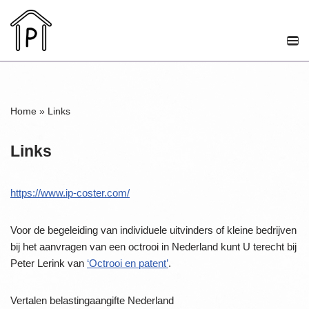
Ga
naar
de
inhoud
Home
»
Links
Links
https://www.ip-coster.com/
Voor de begeleiding van individuele uitvinders of kleine bedrijven
bij het aanvragen van een octrooi in Nederland kunt U terecht bij
Peter Lerink van
‘Octrooi en patent’
.
Vertalen belastingaangifte Nederland